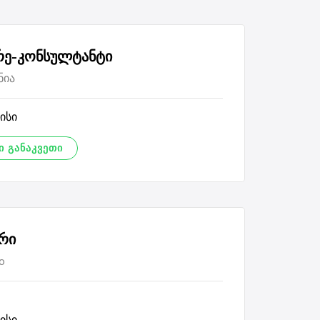
ე-კონსულტანტი
ნია
ისი
 ᲒᲐᲜᲐᲙᲕᲔᲗᲘ
რი
o