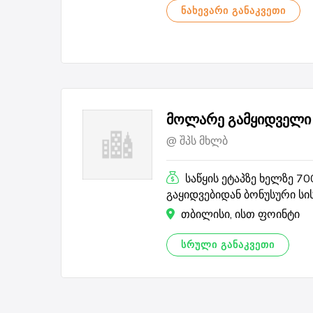
ᲜᲐᲮᲔᲕᲐᲠᲘ ᲒᲐᲜᲐᲙᲕᲔᲗᲘ
მოლარე გამყიდველი
შპს მხლბ
საწყის ეტაპზე ხელზე 7
გაყიდვებიდან ბონუსური სი
თბილისი, ისთ ფოინტი
ᲡᲠᲣᲚᲘ ᲒᲐᲜᲐᲙᲕᲔᲗᲘ