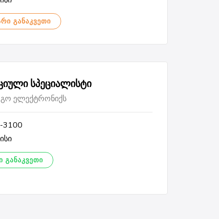
ისი
ᲐᲠᲘ ᲒᲐᲜᲐᲙᲕᲔᲗᲘ
ციული სპეციალისტი
რგო ელექტრონიქს
-3100
ისი
 ᲒᲐᲜᲐᲙᲕᲔᲗᲘ