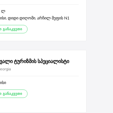
0 ლ
სი, დიდი დიღომი, არჩილ მეფის N1
 ᲒᲐᲜᲐᲙᲕᲔᲗᲘ
ვალი ტურიზმის სპეციალისტი
orgia
ისი
 ᲒᲐᲜᲐᲙᲕᲔᲗᲘ