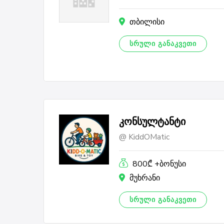
თბილისი
ᲡᲠᲣᲚᲘ ᲒᲐᲜᲐᲙᲕᲔᲗᲘ
კონსულტანტი
KiddOMatic
800₾ +ბონუსი
მუხრანი
ᲡᲠᲣᲚᲘ ᲒᲐᲜᲐᲙᲕᲔᲗᲘ