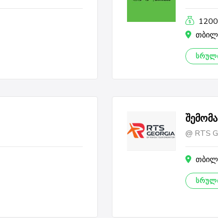
120
თბილი
ᲡᲠᲣᲚᲘ
შემომა
RTS Ge
თბილ
ᲡᲠᲣᲚᲘ