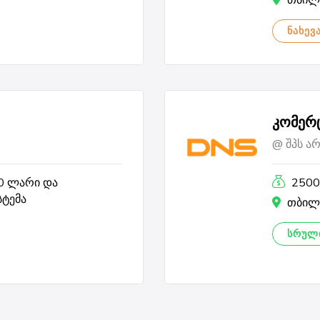
თბილ
ᲜᲐᲮᲔᲕ
კომერ
შპს ა
00 ლარი და
2500
სტემა
თბილ
ᲡᲠᲣᲚᲘ