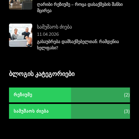
ღარიბი რეზიუმე – როცა დასაქმების შანსი
მცირეა
სამუშაოს ძიება
11.04.2026
გასაუბრება დამსაქმებელთან: რამდენია
ხელფასი?
ბლოგის კატეგორიები
(2)
ᲠᲔᲖᲘᲣᲛᲔ
(3)
ᲡᲐᲛᲣᲨᲐᲝᲡ ᲫᲘᲔᲑᲐ