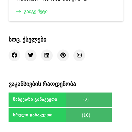
Გაიგე Მეტი
სოც. ქსელები
ვაკანსიების რაოდენობა
(2)
ᲜᲐᲮᲔᲕᲐᲠᲘ ᲒᲐᲜᲐᲙᲕᲔᲗᲘ
(16)
ᲡᲠᲣᲚᲘ ᲒᲐᲜᲐᲙᲕᲔᲗᲘ